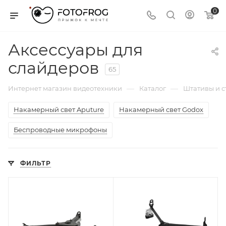
0
Аксессуары для
слайдеров
65
—
—
Интернет магазин видеотехники
Каталог
Штативы и 
Накамерный свет Aputure
Накамерный свет Godox
Беспроводные микрофоны
ФИЛЬТР