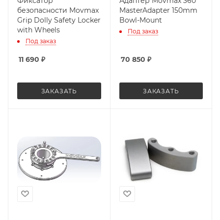
Фиксатор
Адаптер Movmax 360°
безопасности Movmax
MasterAdapter 150mm
Grip Dolly Safety Locker
Bowl-Mount
with Wheels
Под заказ
Под заказ
11 690
₽
70 850
₽
ЗАКАЗАТЬ
ЗАКАЗАТЬ