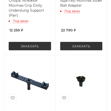
Опора тележки
Адаптер Movmax Slider
Movmax Grip Dolly
Ball Adapter
Underslung Support
Под заказ
(Pair)
Под заказ
12 250
₽
22 790
₽
ЗАКАЗАТЬ
ЗАКАЗАТЬ