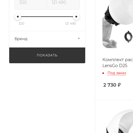
320
121 490
Бренд
ПОКАЗАТЬ
Комплект ра
LensGo D25
Под заказ
2 730
₽