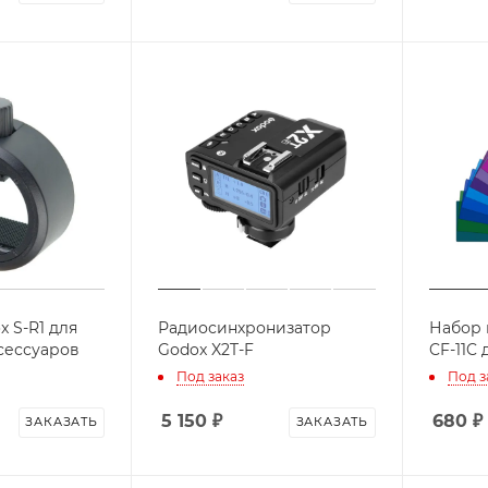
 S-R1 для
Радиосинхронизатор
Набор 
сессуаров
Godox X2T-F
CF-11C 
Под заказ
Под з
5 150
₽
680
₽
ЗАКАЗАТЬ
ЗАКАЗАТЬ