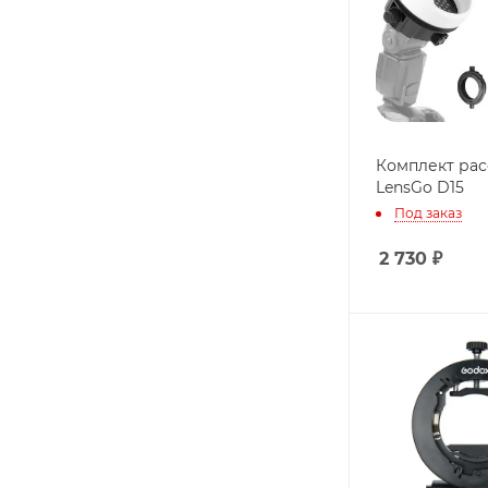
Комплект ра
LensGo D15
Под заказ
2 730
₽