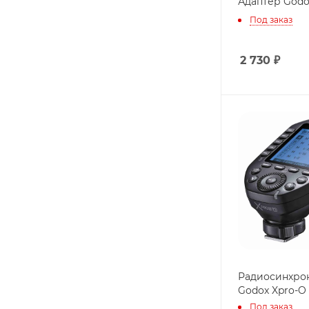
Адаптер Godo
Под заказ
2 730
₽
Радиосинхро
Godox Xpro-O
Под заказ