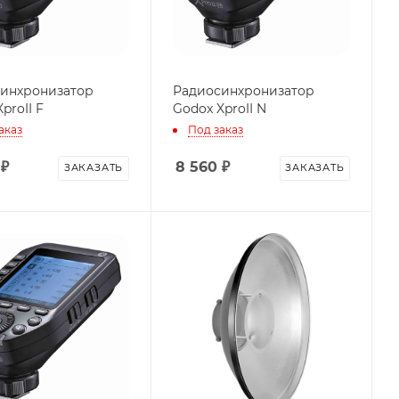
инхронизатор
Радиосинхронизатор
proII F
Godox XproII N
аказ
Под заказ
₽
8 560
₽
ЗАКАЗАТЬ
ЗАКАЗАТЬ