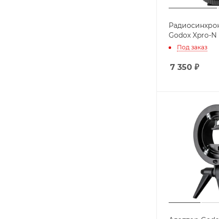
Радиосинхро
Godox Xpro-N
Под заказ
7 350
₽