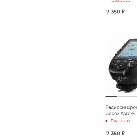
7 350
₽
Радиосинхро
Godox Xpro-F
Под заказ
7 350
₽