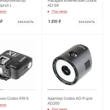
инхронизатор
Насадка коническая Godox
proII L
AD-S9
аказ
Под заказ
₽
1 210
₽
ЗАКАЗАТЬ
ЗАКАЗАТЬ
ик Godox X1R-S
Адаптер Godox AD-P для
AD200
аказ
Под заказ