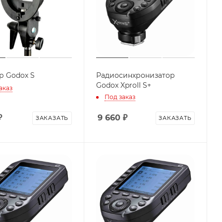
р Godox S
Радиосинхронизатор
Godox XproII S+
аказ
Под заказ
₽
9 660
₽
ЗАКАЗАТЬ
ЗАКАЗАТЬ