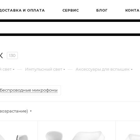
ДОСТАВКА И ОПЛАТА
СЕРВИС
БЛОГ
КОНТА
к
130
—
—
 свет
Импульсный свет
Аксессуары для вспышек
Беспроводные микрофоны
(возрастание)