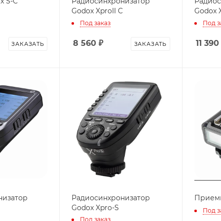
x S-C
Радиосинхронизатор
Радиос
Godox XproII C
Godox X
Под заказ
Под з
8 560
₽
11 390
ЗАКАЗАТЬ
ЗАКАЗАТЬ
низатор
Радиосинхронизатор
Приемн
Godox Xpro-S
Под з
Под заказ