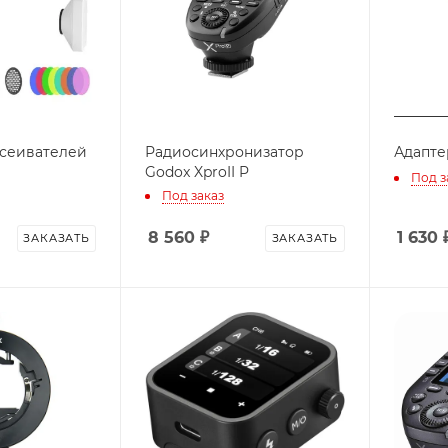
ссеивателей
Радиосинхронизатор
Адапте
Godox XproII P
Под з
Под заказ
8 560
₽
1 630
ЗАКАЗАТЬ
ЗАКАЗАТЬ