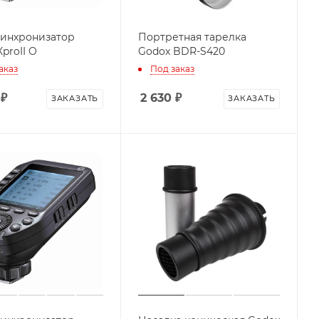
инхронизатор
Портретная тарелка
proII O
Godox BDR-S420
аказ
Под заказ
₽
2 630
₽
ЗАКАЗАТЬ
ЗАКАЗАТЬ