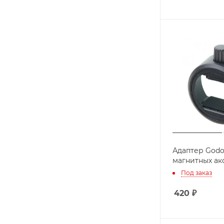
Адаптер Godox
магнитных ак
Под заказ
420
₽