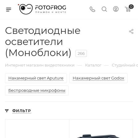
0
Светодиодные
осветители
(Моноблоки)
266
—
—
Интернет магазин видеотехники
Каталог
Студийный с
Накамерный свет Aputure
Накамерный свет Godox
Беспроводные микрофоны
ФИЛЬТР