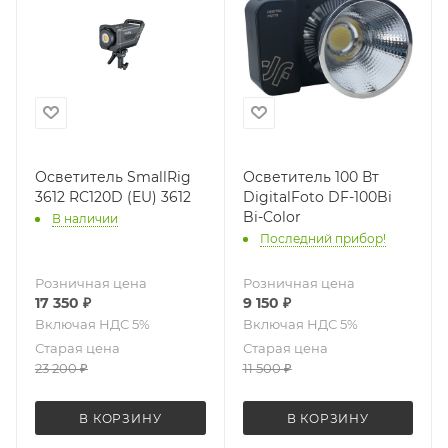
Осветитель SmallRig
Осветитель 100 Вт
3612 RC120D (EU) 3612
DigitalFoto DF-100Bi
Bi-Color
В наличии
Последний прибор!
Розничная цена
Розничная цена
17 350
₽
9 150
₽
Старая цена
Старая цена
23 200
₽
11 500
₽
В КОРЗИНУ
В КОРЗИНУ