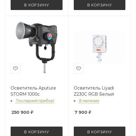
В КОРЗИНУ
В КОРЗИНУ
Осветитель Aputure
Осветитель Liyadi
STORM 1000c
Z230C RGB Белый
Последний прибор!
В наличии
250 900
₽
7 900
₽
В КОРЗИНУ
В КОРЗИНУ