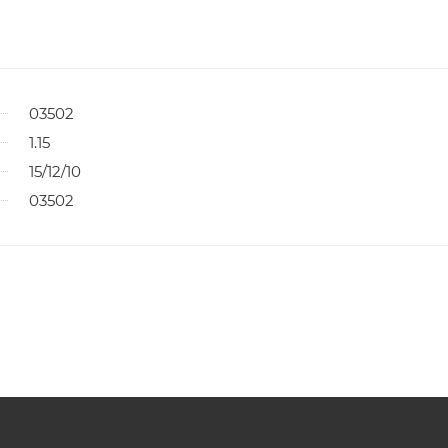
03502
1.15
15/12/10
03502