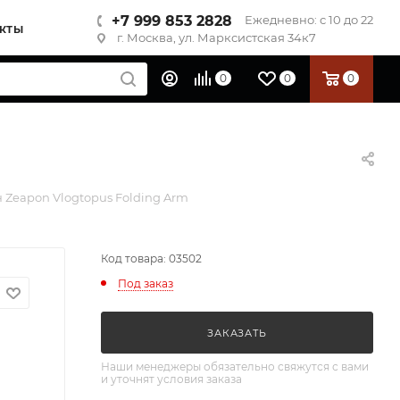
+7 999 853 2828
Ежедневно: с 10 до 22
КТЫ
г. Москва, ул. Марксистская 34к7
0
0
0
Zeapon Vlogtopus Folding Arm
Код товара: 03502
Под заказ
ЗАКАЗАТЬ
Наши менеджеры обязательно свяжутся с вами
и уточнят условия заказа