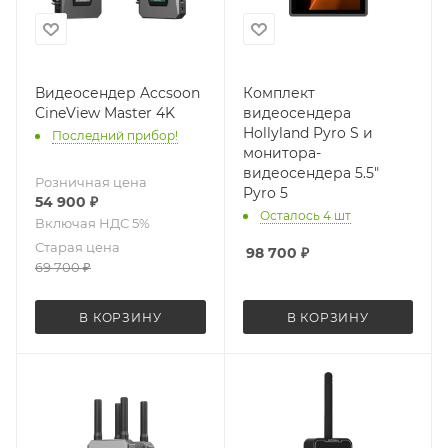
Видеосендер Accsoon
Комплект
CineView Master 4K
видеосендера
Hollyland Pyro S и
Последний прибор!
монитора-
видеосендера 5.5"
Розничная цена
Pyro 5
54 900
₽
Осталось 4 шт
Старая цена
98 700
₽
69 700
₽
В КОРЗИНУ
В КОРЗИНУ