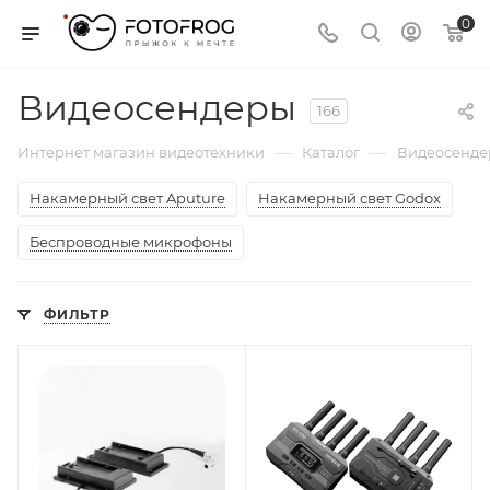
0
Видеосендеры
166
—
—
Интернет магазин видеотехники
Каталог
Видеосенде
Накамерный свет Aputure
Накамерный свет Godox
Беспроводные микрофоны
ФИЛЬТР