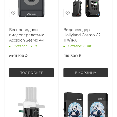
Беспроводной
Видеосендер
видеопередатчик
Hollyland Cosmo C2
Accsoon SeeMo 4K
1TX/1RX
Осталось 3 шт
Осталось 5 шт
от
11 190 ₽
110 300
₽
ПОДРОБНЕЕ
В КОРЗИНУ