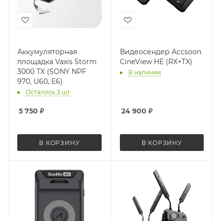
Аккумуляторная
Видеосендер Accsoon
площадка Vaxis Storm
CineView HE (RX+TX)
3000 TX (SONY NPF
В наличии
970, U60, E6)
Осталось 3 шт
5 750
₽
24 900
₽
В КОРЗИНУ
В КОРЗИНУ