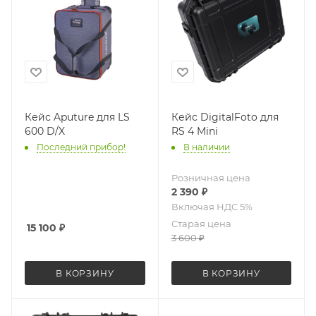
Кейс Aputure для LS
Кейс DigitalFoto для
600 D/X
RS 4 Mini
Последний прибор!
В наличии
Розничная цена
2 390
₽
Старая цена
15 100
₽
3 600
₽
В КОРЗИНУ
В КОРЗИНУ