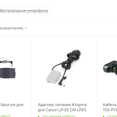
Беспроводные микрофоны
(возрастание)
 Aputure для
Адаптер питания Kingma
Кабель
для Canon LP-E5 DR-LPE5
T03-PT
рибор!
Последний прибор!
Остал