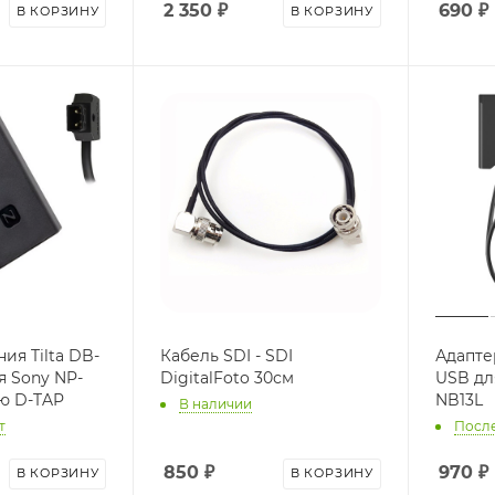
2 350
₽
690
₽
В КОРЗИНУ
В КОРЗИНУ
ия Tilta DB-
Кабель SDI - SDI
Адапте
я Sony NP-
DigitalFoto 30см
USB дл
лю D-TAP
NB13L
В наличии
т
После
850
₽
970
₽
В КОРЗИНУ
В КОРЗИНУ