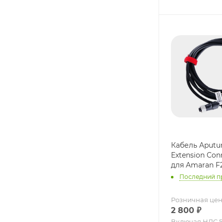
Кабель Aputur
Extension Con
для Amaran F
Последний п
Розничная це
2 800
₽