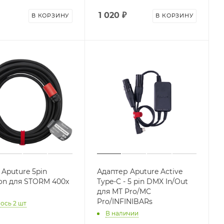
1 020
₽
В КОРЗИНУ
В КОРЗИНУ
 Aputure 5pin
Адаптер Aputure Active
ion для STORM 400x
Type-C - 5 pin DMX In/Out
для MT Pro/MC
Pro/INFINIBARs
ось 2 шт
В наличии