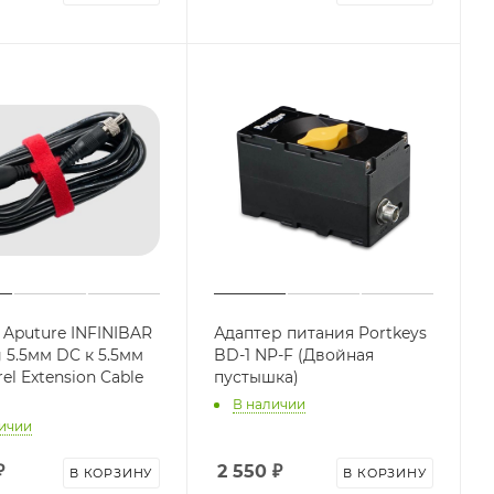
 Aputure INFINIBAR
Адаптер питания Portkeys
 5.5мм DC к 5.5мм
BD-1 NP-F (Двойная
el Extension Cable
пустышка)
В наличии
ичии
₽
2 550
₽
В КОРЗИНУ
В КОРЗИНУ