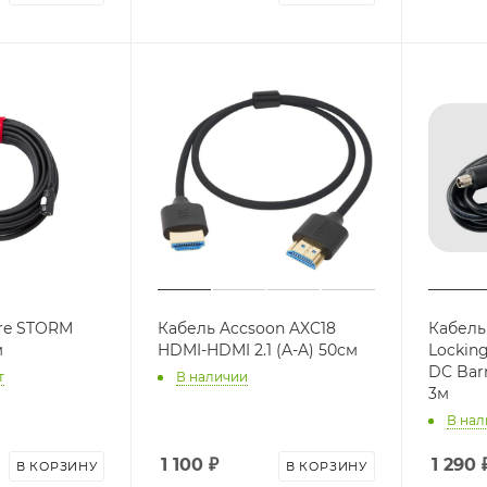
re STORM
Кабель Accsoon AXC18
Кабель
м
HDMI-HDMI 2.1 (A-A) 50см
Locking
DC Barr
т
В наличии
3м
В нал
1 100
₽
1 290
В КОРЗИНУ
В КОРЗИНУ