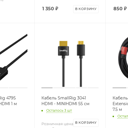
1 350
₽
850
₽
В КОРЗИНУ
ig 4795
Кабель SmallRig 3041
Кабель
HDMI 1 м
HDMI - MINIHDMI 55 см
Extens
7.5 м
Осталось 3 шт
Остал
В КОРЗИНУ
Розничная цена