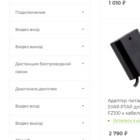
1 010
₽
Подключение
Видео вход
Видео выход
Дистанция беспроводной
связи
Диагональ дисплея
Адаптер питан
Видео вход
SYA9-PTAP дл
FZ100 к кабе
Осталось 4 ш
Видео выход
2 790
₽