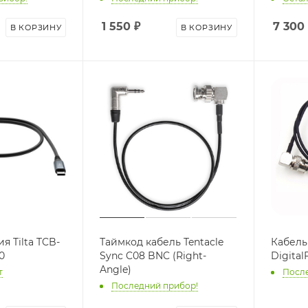
1 550
₽
7 300
В КОРЗИНУ
В КОРЗИНУ
я Tilta TCB-
Таймкод кабель Tentacle
Кабель 
0
Sync C08 BNC (Right-
Digital
Angle)
т
После
Последний прибор!