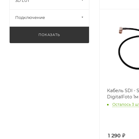
3D LUT
Подключение
ПОКАЗАТЬ
Кабель SDI - 
DigitalFoto 1м
Осталось 3 ш
1 290
₽