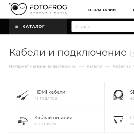
О КОМПАНИИ
КАТАЛОГ
Кабели и подключение
—
—
Интернет магазин видеотехники
Каталог
Кабели и
HDMI кабели
S
45 ТОВАРОВ
4
Кабели питания
П
324 ТОВАРА
2