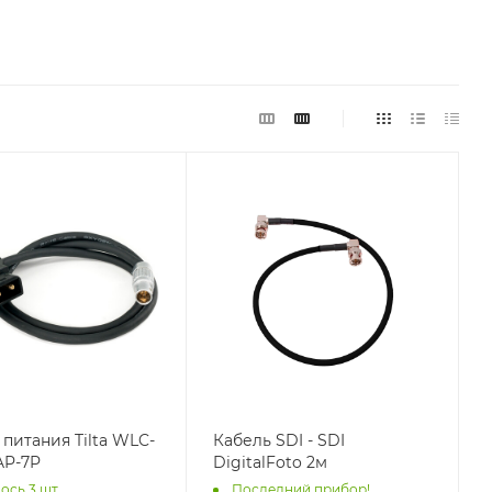
 питания Tilta WLC-
Кабель SDI - SDI
AP-7P
DigitalFoto 2м
ось 3 шт
Последний прибор!