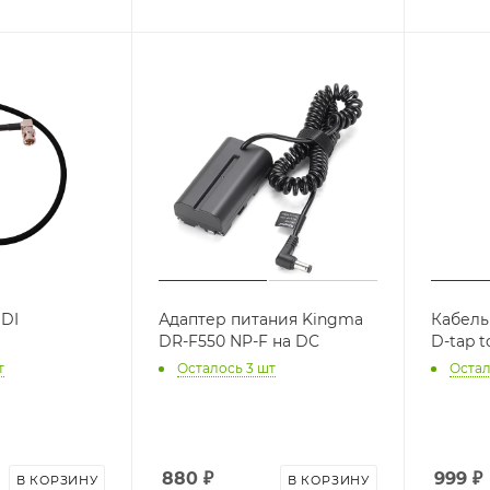
SDI
Адаптер питания Kingma
Кабель
DR-F550 NP-F на DC
D-tap t
т
Осталось 3 шт
Остал
880
₽
999
₽
В КОРЗИНУ
В КОРЗИНУ