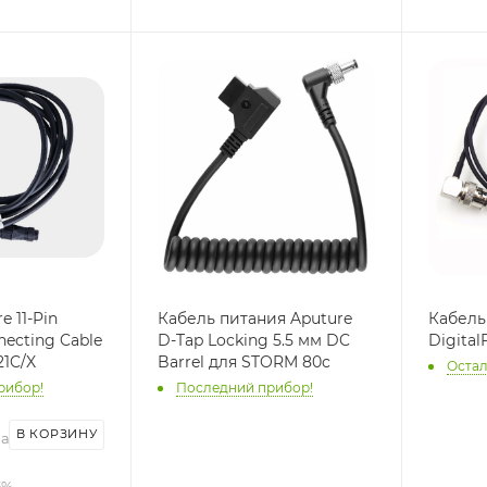
e 11-Pin
Кабель питания Aputure
Кабель 
necting Cable
D-Tap Locking 5.5 мм DC
Digital
21C/X
Barrel для STORM 80c
Остал
рибор!
Последний прибор!
В КОРЗИНУ
на