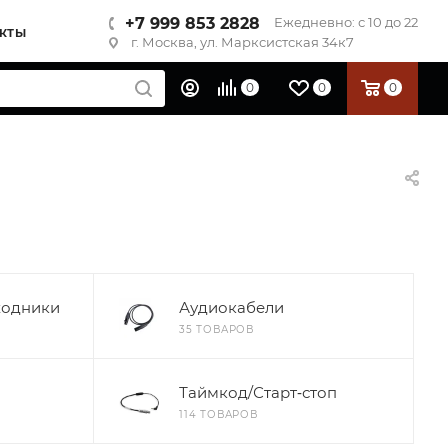
+7 999 853 2828
Ежедневно: с 10 до 22
КТЫ
г. Москва, ул. Марксистская 34к7
0
0
0
ходники
Аудиокабели
35 ТОВАРОВ
Таймкод/Старт‑стоп
114 ТОВАРОВ