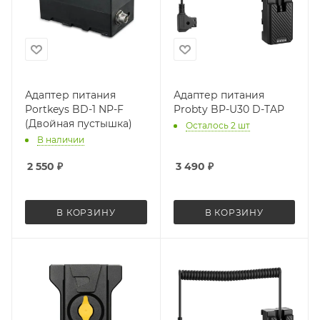
Адаптер питания
Адаптер питания
Portkeys BD-1 NP-F
Probty BP-U30 D-TAP
(Двойная пустышка)
Осталось 2 шт
В наличии
2 550
₽
3 490
₽
В КОРЗИНУ
В КОРЗИНУ