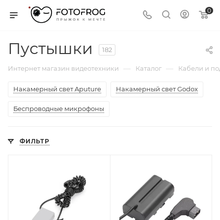
0
Пустышки
182
—
—
Интернет магазин видеотехники
Каталог
Кабели и п
Накамерный свет Aputure
Накамерный свет Godox
Беспроводные микрофоны
ФИЛЬТР