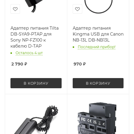
Адаптер питания Tilta
Адаптер питания
DB-SYA9-PTAP для
Kingma USB для Canon
Sony NP-FZ100 к
NB-13L DB-NB13L
кабелю D-TAP
Последний прибор!
Осталось 4 шт
2 790
₽
970
₽
В КОРЗИНУ
В КОРЗИНУ