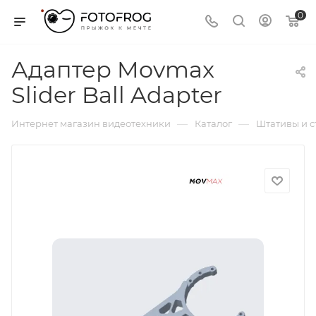
0
Адаптер Movmax
Slider Ball Adapter
—
—
Интернет магазин видеотехники
Каталог
Штативы и 