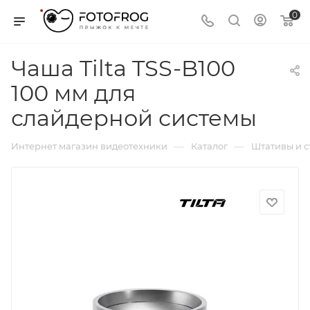
0
Чаша Tilta TSS-B100
100 мм для
слайдерной системы
—
—
Интернет магазин видеотехники
Каталог
Штативы и 