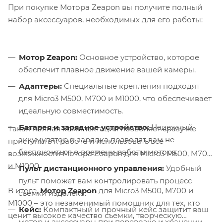
При покупке Мотора Zeapon вы получите полный
набор аксессуаров, необходимых для его работы:
Мотор Zeapon:
Основное устройство, которое
обеспечит плавное движение вашей камеры.
Адаптеры:
Специальные крепления подходят
для Micro3 M500, M700 и M1000, что обеспечивает
идеальную совместимость.
Батарея и зарядное устройство:
Надежный
Такая полная комплектация позволяет сразу же
аккумулятор и зарядка позволят вам не
приступить к работе и использовать все
беспокоиться о времени работы мотора.
возможности Мотора Zeapon для Micro3 M500, M700
и M1000.
Пульт дистанционного управления:
Удобный
пульт поможет вам контролировать процесс
В итоге,
Мотор Zeapon
для Micro3 M500, M700 и
съемки издалека.
M1000 – это незаменимый помощник для тех, кто
Кейс:
Компактный и прочный кейс защитит ваш
ценит высокое качество съемки, творческую
мотор и аксессуары при перевозке и хранении.