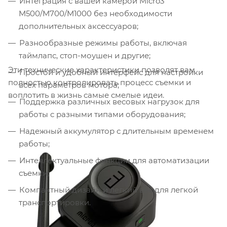
Интеграция с вашей камерой Micro3
M500/M700/M1000 без необходимости
дополнительных аксессуаров;
Разнообразные режимы работы, включая
таймлапс, стоп-моушен и другие;
Эти технические характеристики позволят вам
Простой и удобный интерфейс для настройки
полностью контролировать процесс съемки и
всех параметров мотора;
воплотить в жизнь самые смелые идеи.
Поддержка различных весовых нагрузок для
работы с разными типами оборудования;
Надежный аккумулятор с длительным временем
работы;
Интеллектуальные функции для автоматизации
съемки;
Компактный дизайн и легкий вес для легкой
транспортировки.