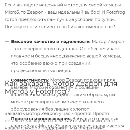
Если вы ищете надежный мотор для своей камеры
Micro3, то Zeapon - ваш идеальный выбор! И Fotofrog
готов предложить вам лучшие условия покупки.
Почему многие клиенты выбирают именно нас?
Высокое качество и надежность
: Мотор Zeapon
- это совершенство в деталях. Он обеспечивает
плавное и бесшумное движение вашей камеры,
что особенно важно при создании
профессиональных видео.
Совместимость
: Мотор Zeapon подходит для
Как заказать мотор Zeapon для
камеры Micro3 и совместим с большим
Micro3 у Fotofrog?
количеством аксессуаров. Таким образом, вы
можете расширить возможности вашего
оборудования без лишних хлопот.
Заказать мотор Zeapon у нас - просто! Просто
Простота использования
: Забудьте о сложных
оставьте заявку на нашем сайте или свяжитесь с
настройках. Мотор Zeapon легко устанавливается
нашей службой поддержки. Мы оперативно