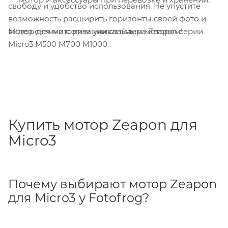
свободу и удобство использования. Не упустите
возможность расширить горизонты своей фото и
Мотор для моторизации слайдера Zeapon серии
видео съемки с этим уникальным мотором!
Micro3 M500 M700 M1000.
Купить мотор Zeapon для
Micro3
Почему выбирают мотор Zeapon
для Micro3 у Fotofrog?