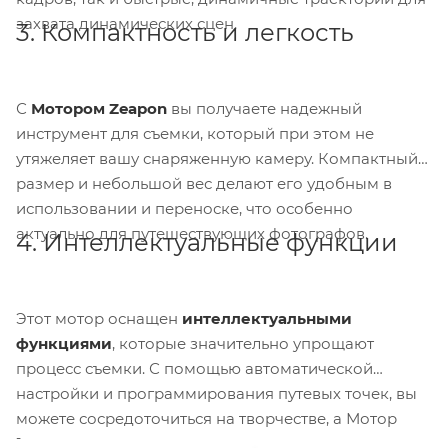
захвата динамических сцен.
3. Компактность и легкость
С
Мотором Zeapon
вы получаете надежный
инструмент для съемки, который при этом не
утяжеляет вашу снаряженную камеру. Компактный
размер и небольшой вес делают его удобным в
использовании и переноске, что особенно
актуально для путешествующих фотографов.
4. Интеллектуальные функции
Этот мотор оснащен
интеллектуальными
функциями
, которые значительно упрощают
процесс съемки. С помощью автоматической
настройки и программирования путевых точек, вы
можете сосредоточиться на творчестве, а Мотор
Zeapon возьмет на себя все технические аспекты.