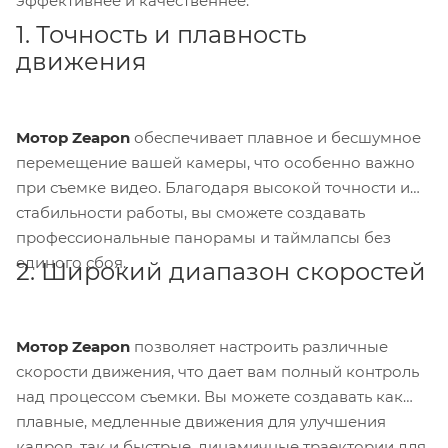
эффективнее и качественнее.
1. Точность и плавность
движения
Мотор Zeapon
обеспечивает плавное и бесшумное
перемещение вашей камеры, что особенно важно
при съемке видео. Благодаря высокой точности и
стабильности работы, вы сможете создавать
профессиональные панорамы и таймлапсы без
единого сбоя.
2. Широкий диапазон скоростей
Мотор Zeapon
позволяет настроить различные
скорости движения, что дает вам полный контроль
над процессом съемки. Вы можете создавать как
плавные, медленные движения для улучшения
кадров, так и быстрые, динамичные траектории для