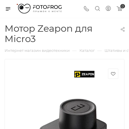
0
Мотор Zeapon для
Micro3
—
—
Интернет магазин видеотехники
Каталог
Штативы и 