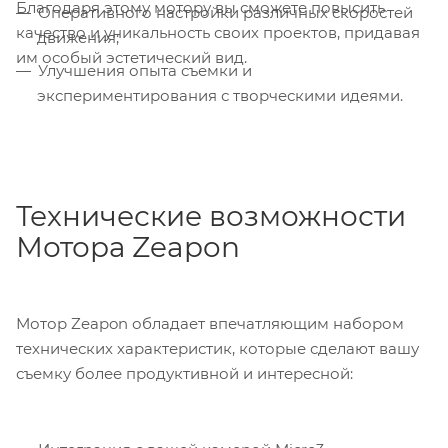
Благодаря этому мотору вы сможете повысить
Оперативного настройки различных скоростей
качество и уникальность своих проектов, придавая
движения;
им особый эстетический вид.
Улучшения опыта съемки и
экспериментирования с творческими идеями.
Технические возможности
Мотора Zeapon
Мотор Zeapon обладает впечатляющим набором
технических характеристик, которые сделают вашу
съемку более продуктивной и интересной: