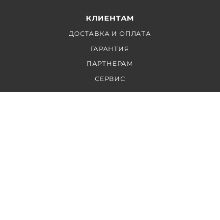
КЛИЕНТАМ
ДОСТАВКА И ОПЛАТА
ГАРАНТИЯ
ПАРТНЕРАМ
СЕРВИС
КОНТАКТЫ
Ежедневно: с 10 до 22
+7 999 853 2828
info@fotofrog.ru
Участник ФЗ 223 и ФЗ 44