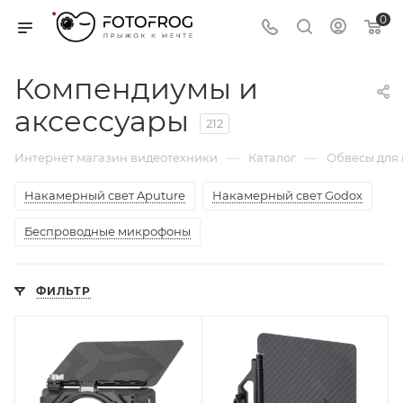
0
Компендиумы и
аксессуары
212
—
—
Интернет магазин видеотехники
Каталог
Обвесы для
Накамерный свет Aputure
Накамерный свет Godox
Беспроводные микрофоны
ФИЛЬТР