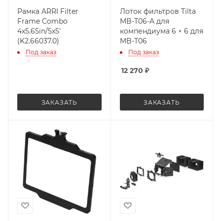
Рамка ARRI Filter
Лоток фильтров Tilta
Frame Combo
MB-T06-A для
4x5.65in/5x5'
компендиума 6 × 6 для
(K2.66037.0)
MB-T06
Под заказ
Под заказ
12 270
₽
ЗАКАЗАТЬ
ЗАКАЗАТЬ