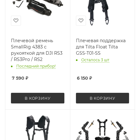
Плечевой ремень
Плечевая поддержка
SmallRig 4383 с
для Tilta Float Tilta
рукояткой для DJI RS3
GSS-T01-SS
/ RS3Pro / RS2
Осталось 3 шт
Последний прибор!
7 590
₽
6 150
₽
В КОРЗИНУ
В КОРЗИНУ