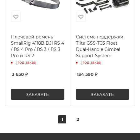
Плечевой ремень
Система поддержки
SmallRig 4118B DJI RS 4
Tilta GSS-T03 Float
/ RS 4 Pro / RS 3 / RS 3
Dual-Handle Gimbal
Pro и RS 2
Support System
Под заказ
Под заказ
3 650
₽
134 590
₽
ЗАКАЗАТЬ
ЗАКАЗАТЬ
1
2