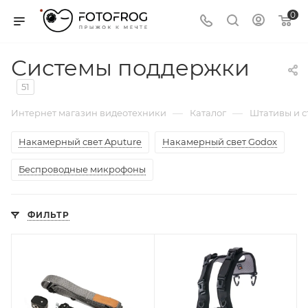
0
Системы поддержки
51
—
—
Интернет магазин видеотехники
Каталог
Штативы и 
Накамерный свет Aputure
Накамерный свет Godox
Беспроводные микрофоны
ФИЛЬТР