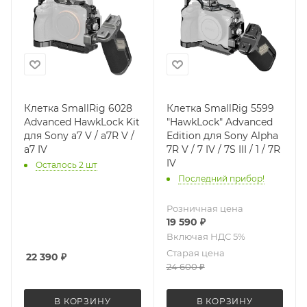
Клетка SmallRig 6028
Клетка SmallRig 5599
Advanced HawkLock Kit
"HawkLock" Advanced
для Sony a7 V / a7R V /
Edition для Sony Alpha
a7 IV
7R V / 7 IV / 7S III / 1 / 7R
IV
Осталось 2 шт
Последний прибор!
Розничная цена
19 590
₽
Старая цена
22 390
₽
24 600
₽
В КОРЗИНУ
В КОРЗИНУ