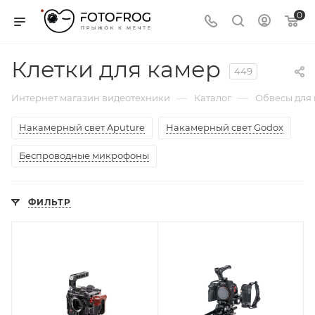
0
Клетки для камер
449
—
—
Интернет магазин видеотехники
Каталог
Обвесы для
Накамерный свет Aputure
Накамерный свет Godox
Беспроводные микрофоны
ФИЛЬТР