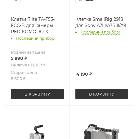
Клетка Tilta TA-T53-
Клетка SmallRig 2918
FCC-B для камеры
для Sony A7III/A7RIII/A9
RED KOMODO-X
Последний прибор!
Последний прибор!
Розничная цена
5 890
₽
Старая цена
4 190
₽
8 600
₽
В КОРЗИНУ
В КОРЗИНУ