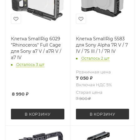
Клетка SmallRig 6029
Клетка SmallRig 5583
"Rhinoceros" Full Cage
для Sony Alpha 7R V / 7
для Sony a7 V / a7R V /
IV / 7S III / 1 / 7R IV
a7 IV
Осталось 2 шт
Осталось 3 шт
Розничная цена
7 050
₽
Старая цена
8 990
₽
7 900
₽
В КОРЗИНУ
В КОРЗИНУ