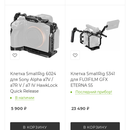
Клетка SmallRig 6024
Клетка SmallRig 5341
для Sony Alpha a7V /
для FUJIFILM GFX
a7R V / a7 IV HawkLock
ETERNA 55
Quick Release
Последний прибор!
В наличии
5 900
₽
23 490
₽
В КОРЗИНУ
В КОРЗИНУ