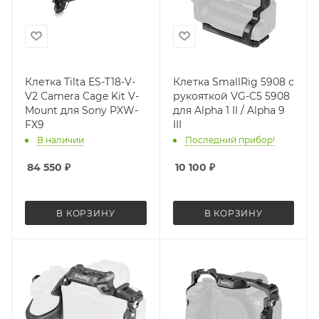
Клетка Tilta ES-T18-V-
Клетка SmallRig 5908 с
V2 Camera Cage Kit V-
рукояткой VG-C5 5908
Mount для Sony PXW-
для Alpha 1 II / Alpha 9
FX9
III
В наличии
Последний прибор!
84 550
₽
10 100
₽
В КОРЗИНУ
В КОРЗИНУ