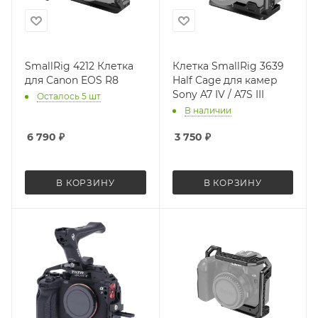
SmallRig 4212 Клетка
Клетка SmallRig 3639
для Canon EOS R8
Half Cage для камер
Sony A7 IV / A7S III
Осталось 5 шт
В наличии
6 790
₽
3 750
₽
В КОРЗИНУ
В КОРЗИНУ