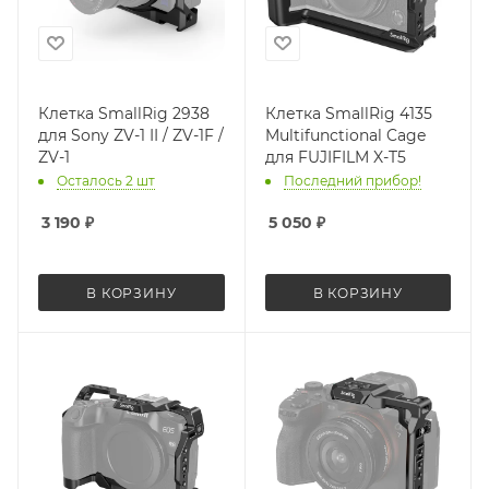
Клетка SmallRig 2938
Клетка SmallRig 4135
для Sony ZV-1 II / ZV-1F /
Multifunctional Cage
ZV-1
для FUJIFILM X-T5
Осталось 2 шт
Последний прибор!
3 190
₽
5 050
₽
В КОРЗИНУ
В КОРЗИНУ