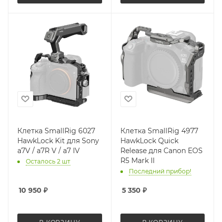
Клетка SmallRig 6027
Клетка SmallRig 4977
HawkLock Kit для Sony
HawkLock Quick
a7V / a7R V / a7 IV
Release для Canon EOS
R5 Mark II
Осталось 2 шт
Последний прибор!
10 950
₽
5 350
₽