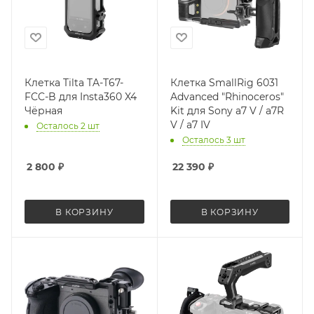
Клетка Tilta TA-T67-
Клетка SmallRig 6031
FCC-B для Insta360 X4
Advanced "Rhinoceros"
Чёрная
Kit для Sony a7 V / a7R
V / a7 IV
Осталось 2 шт
Осталось 3 шт
2 800
₽
22 390
₽
В КОРЗИНУ
В КОРЗИНУ