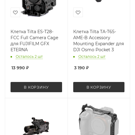
Клетка Tilta ES-T28-
Клетка Tilta TA-T65-
FCC Full Camera Cage
AME-B Accessory
для FUJIFILM GFX
Mounting Expander для
ETERNA
DJI Osmo Pocket 3
Осталось 2 шт
Осталось 2 шт
13 990
₽
3 190
₽
В КОРЗИНУ
В КОРЗИНУ