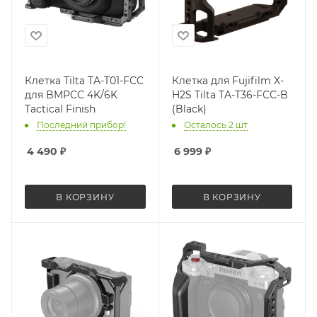
Клетка Tilta TA-T01-FCC
Клетка для Fujifilm X-
для BMPCC 4K/6K
H2S Tilta TA-T36-FCC-B
Tactical Finish
(Black)
Последний прибор!
Осталось 2 шт
4 490
₽
6 999
₽
В КОРЗИНУ
В КОРЗИНУ