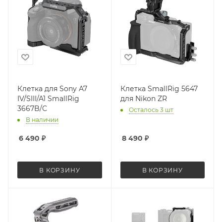
Клетка для Sony A7
Клетка SmallRig 5647
IV/SIII/A1 SmallRig
для Nikon ZR
3667B/C
Осталось 3 шт
В наличии
6 490
₽
8 490
₽
В КОРЗИНУ
В КОРЗИНУ