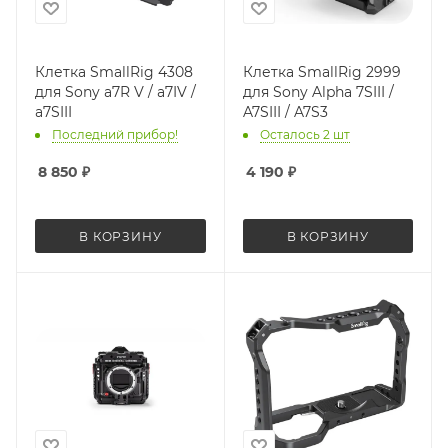
Клетка SmallRig 4308
Клетка SmallRig 2999
для Sony a7R V / a7IV /
для Sony Alpha 7SIII /
a7SIII
A7SIII / A7S3
Последний прибор!
Осталось 2 шт
8 850
₽
4 190
₽
В КОРЗИНУ
В КОРЗИНУ