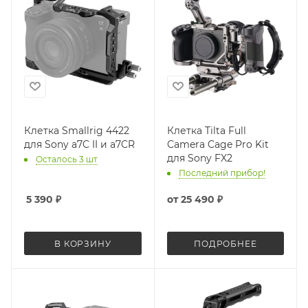
Клетка Smallrig 4422
Клетка Tilta Full
для Sony a7C II и a7CR
Camera Cage Pro Kit
для Sony FX2
Осталось 3 шт
Последний прибор!
5 390
₽
от
25 490 ₽
В КОРЗИНУ
ПОДРОБНЕЕ