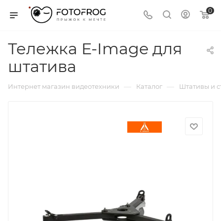
0
Тележка E-Image для
штатива
—
—
Интернет магазин видеотехники
Каталог
Штативы и 