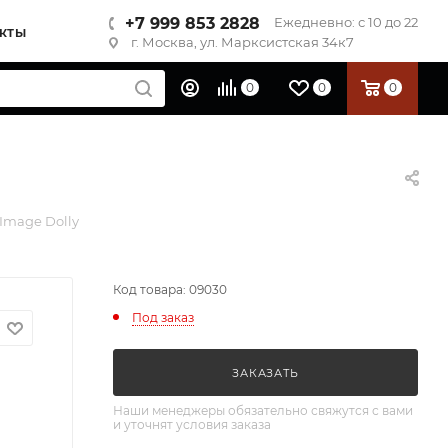
+7 999 853 2828
Ежедневно: с 10 до 22
КТЫ
г. Москва, ул. Марксистская 34к7
0
0
0
Image Dolly
Код товара: 09030
Под заказ
ЗАКАЗАТЬ
Наши менеджеры обязательно свяжутся с вами
и уточнят условия заказа