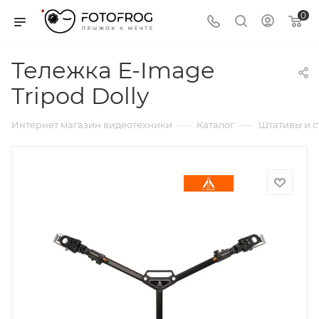
0
Тележка E-Image
Tripod Dolly
—
—
Интернет магазин видеотехники
Каталог
Штативы и 