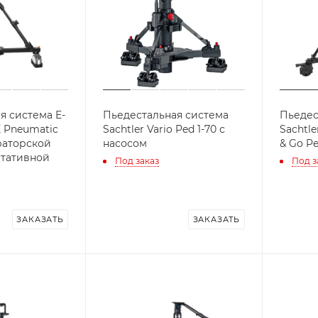
я система E-
Пьедестальная система
Пьедес
 Pneumatic
Sachtler Vario Ped 1-70 с
Sachtle
раторской
насосом
& Go Ped
штативной
Под заказ
Под з
ЗАКАЗАТЬ
ЗАКАЗАТЬ