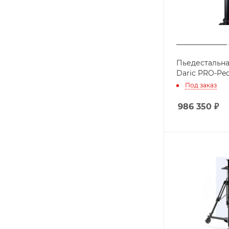
Пьедестальна
Daric PRO-Ped
Под заказ
986 350
₽