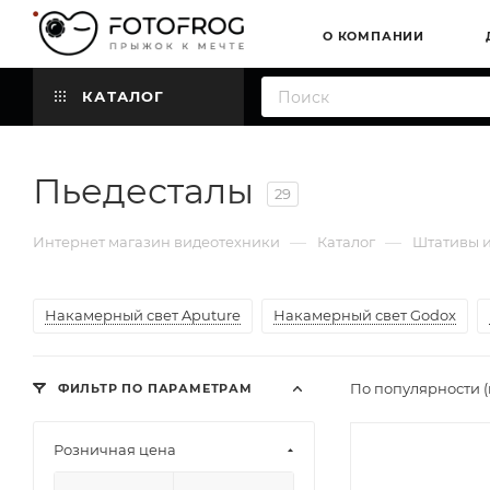
О КОМПАНИИ
КАТАЛОГ
Пьедесталы
29
—
—
Интернет магазин видеотехники
Каталог
Штативы и
Накамерный свет Aputure
Накамерный свет Godox
По популярности 
ФИЛЬТР ПО ПАРАМЕТРАМ
Розничная цена