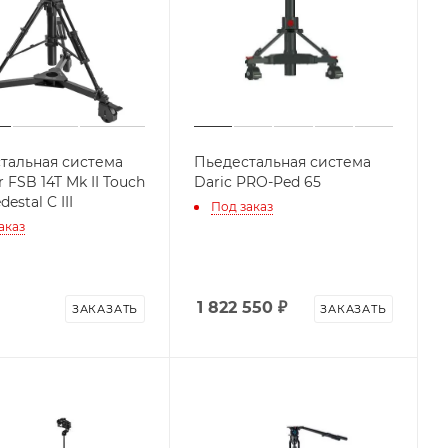
тальная система
Пьедестальная система
r FSB 14T Mk II Touch
Daric PRO-Ped 65
estal C III
Под заказ
аказ
1 822 550
₽
ЗАКАЗАТЬ
ЗАКАЗАТЬ