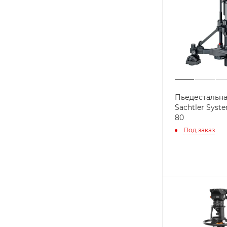
Пьедестальна
Sachtler Syste
80
Под заказ