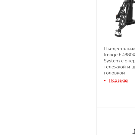
Пьедестальна
Image EP880X
System с опе
тележкой и 
головкой
Под заказ