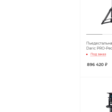
Пьедестальна
Daric PRO-Ped
Под заказ
896 420
₽