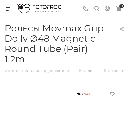
0
Рельсы Movmax Grip
Dolly Ø48 Magnetic
Round Tube (Pair)
1.2m
—
—
Интернет магазин видеотехники
Каталог
Штативы и 