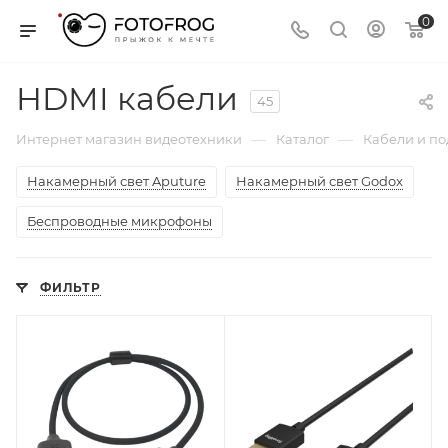
0
HDMI кабели
45
—
—
Интернет магазин видеотехники
Каталог
Кабели и п
Накамерный свет Aputure
Накамерный свет Godox
Беспроводные микрофоны
ФИЛЬТР