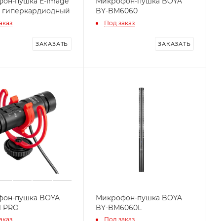
он-пушка E-Image
Микрофон-пушка BOYA
 гиперкардиодный
BY-BM6060
аказ
Под заказ
ЗАКАЗАТЬ
ЗАКАЗАТЬ
фон-пушка BOYA
Микрофон-пушка BOYA
1 PRO
BY-BM6060L
аказ
Под заказ