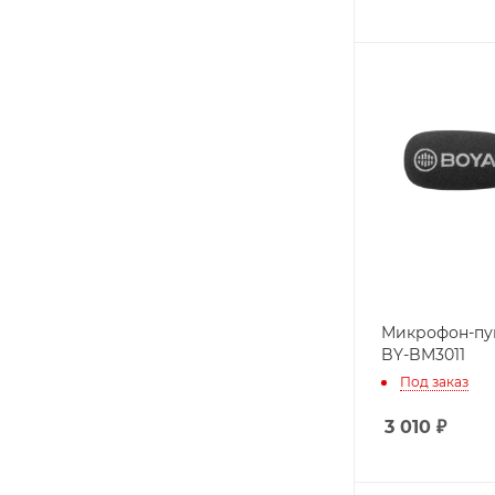
Микрофон-пу
BY-BM3011
Под заказ
3 010
₽