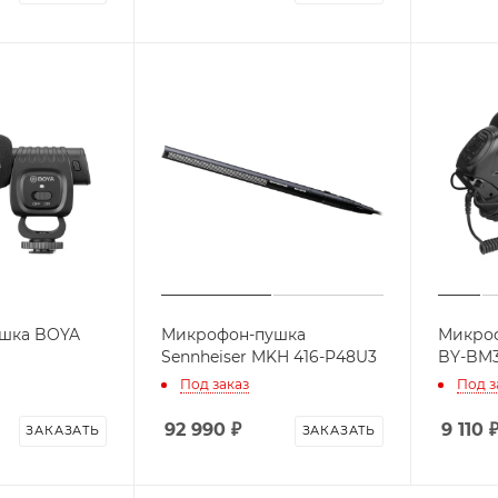
шка BOYA
Микрофон-пушка
Микро
Sennheiser MKH 416-P48U3
BY-BM
Под заказ
Под з
92 990
₽
9 110
ЗАКАЗАТЬ
ЗАКАЗАТЬ