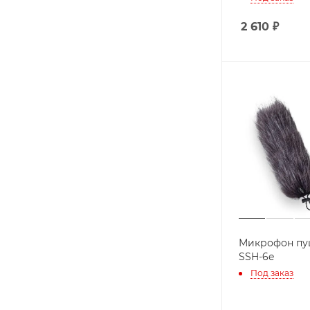
2 610
₽
Микрофон пу
SSH-6e
Под заказ