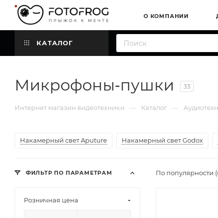
О КОМПАНИИ
КАТАЛОГ
Микрофоны‑пушки
33
—
—
Интернет магазин видеотехники
Каталог
Аудиотех
Накамерный свет Aputure
Накамерный свет Godox
По популярности 
ФИЛЬТР ПО ПАРАМЕТРАМ
Розничная цена