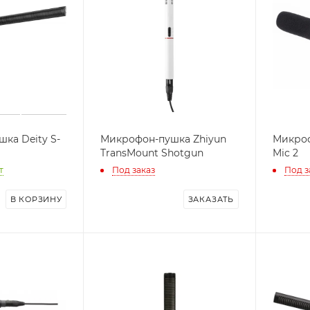
ка Deity S-
Микрофон-пушка Zhiyun
Микроф
TransMount Shotgun
Mic 2
т
Под заказ
Под з
ЗАКАЗАТЬ
В КОРЗИНУ