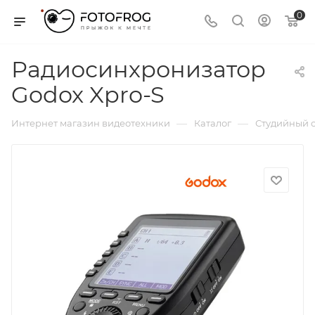
0
Радиосинхронизатор
Godox Xpro-S
—
—
Интернет магазин видеотехники
Каталог
Студийный с