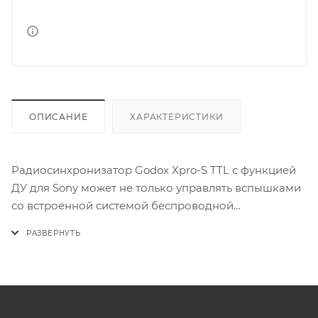
ОПИСАНИЕ
ХАРАКТЕРИСТИКИ
Радиосинхронизатор Godox Xpro-S TTL с функцией
ДУ для Sony может не только управлять вспышками
со встроенной системой беспроводной
синхронизации Godox X (накамерными вспышками,
аккумуляторными вспышками и студийными
вспышками), но также управлять оригинальными
вспышками Sony в сочетании с приемником X1R-S.
Многоканальное управление и стабильная
передача сигнала, синхронизатор устанавливается