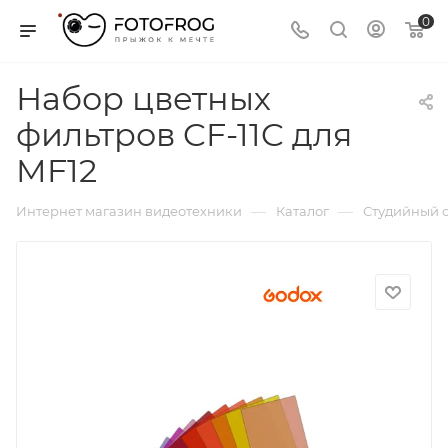
0
Набор цветных
фильтров CF-11C для
MF12
—
—
Интернет магазин видеотехники
Каталог
Студийный с