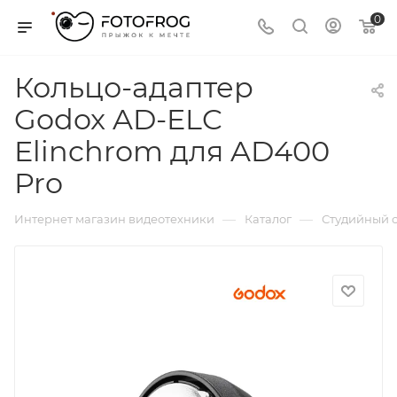
0
Кольцо-адаптер
Godox AD-ELC
Elinchrom для AD400
Pro
—
—
Интернет магазин видеотехники
Каталог
Студийный с