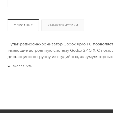
ОПИСАНИЕ
ХАРАКТЕРИСТИКИ
Пульт-радиосинхронизатор Godox XproII C позволя
,имеющие встроенную систему Godox 2,4G X. С помо
дистанционно группу из студийных, аккумуляторны
Синхронизатор может использоваться с различными 
камерами, снабженными гнездом PC для синхрониз