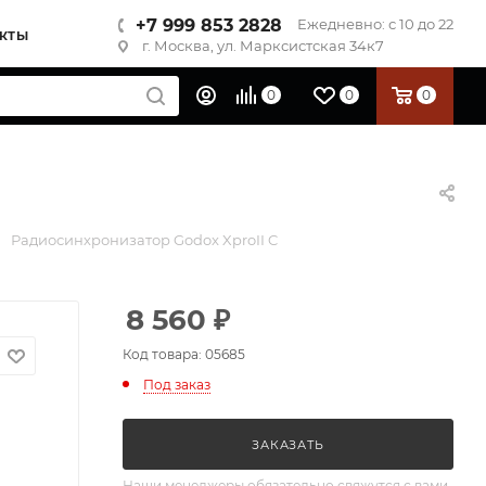
+7 999 853 2828
Ежедневно: с 10 до 22
КТЫ
г. Москва, ул. Марксистская 34к7
0
0
0
Радиосинхронизатор Godox XproII C
8 560
₽
Код товара: 05685
Под заказ
ЗАКАЗАТЬ
Наши менеджеры обязательно свяжутся с вами