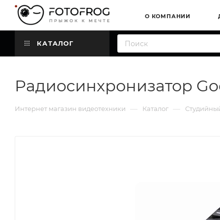
О КОМПАНИИ
КАТАЛОГ
Радиосинхронизатор God
—
—
Интернет магазин видеотехники
Каталог
Студийный