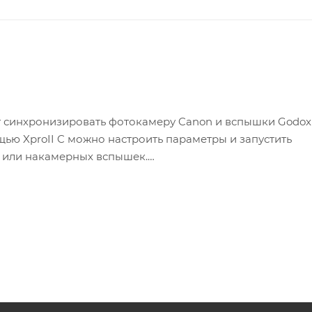
ет синхронизировать фотокамеру Canon и вспышки Godox
щью XproII C можно настроить параметры и запустить
х или накамерных вспышек.
моделями фотокамер Canon EOS (с режимом E-TTLII), а 
ации.