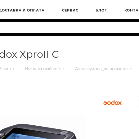
ДОСТАВКА И ОПЛАТА
СЕРВИС
БЛОГ
КОНТА
ox XproII C
—
—
—
 свет
Импульсный свет
Аксессуары для вспышек