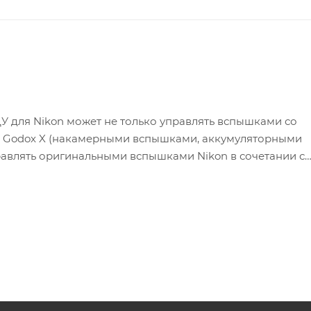
У для Nikon может не только управлять вспышками со
 Godox X (накамерными вспышками, аккумуляторными
авлять оригинальными вспышками Nikon в сочетании с
абильная передача сигнала, синхронизатор устанавлива