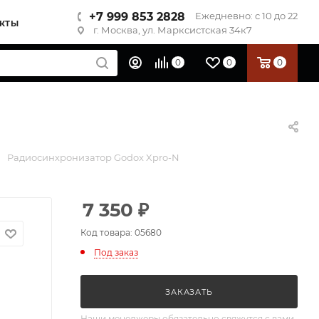
+7 999 853 2828
Ежедневно: с 10 до 22
КТЫ
г. Москва, ул. Марксистская 34к7
0
0
0
Радиосинхронизатор Godox Xpro-N
7 350
₽
Код товара: 05680
Под заказ
ЗАКАЗАТЬ
Наши менеджеры обязательно свяжутся с вами