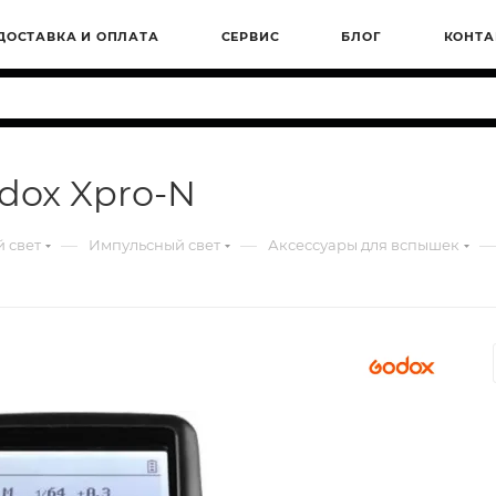
ДОСТАВКА И ОПЛАТА
СЕРВИС
БЛОГ
КОНТА
dox Xpro-N
—
—
—
 свет
Импульсный свет
Аксессуары для вспышек