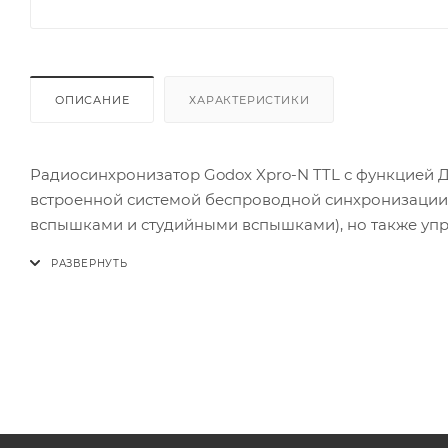
ОПИСАНИЕ
ХАРАКТЕРИСТИКИ
Радиосинхронизатор Godox Xpro-N TTL с функцией Д
встроенной системой беспроводной синхронизации
вспышками и студийными вспышками), но также упр
приемником X1R-N. Многоканальное управление и ст
фотокамеры Nikon с адаптером «горячий башмак».