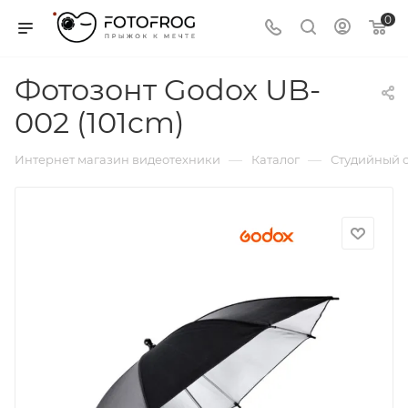
0
Фотозонт Godox UB-
002 (101cm)
—
—
Интернет магазин видеотехники
Каталог
Студийный с