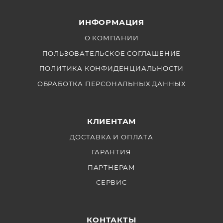
износостойкостью. Он легко складывается и
раскладывается, что делает его удобным в
ИНФОРМАЦИЯ
использовании. С помощью этого зонта вы сможете
получить более контрастные и выразительные
О КОМПАНИИ
фотографии, а также создать интересные
ПОЛЬЗОВАТЕЛЬСКОЕ СОГЛАШЕНИЕ
светотеневые эффекты
ПОЛИТИКА КОНФИДЕНЦИАЛЬНОСТИ
ОБРАБОТКА ПЕРСОНАЛЬНЫХ ДАННЫХ
КЛИЕНТАМ
ДОСТАВКА И ОПЛАТА
ГАРАНТИЯ
ПАРТНЕРАМ
СЕРВИС
КОНТАКТЫ