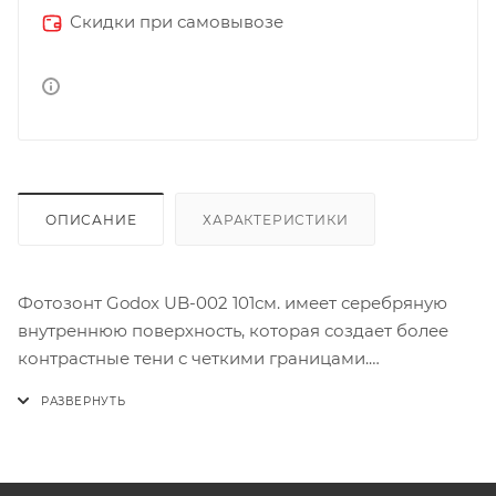
Скидки при самовывозе
ОПИСАНИЕ
ХАРАКТЕРИСТИКИ
Фотозонт Godox UB-002 101см. имеет серебряную
внутреннюю поверхность, которая создает более
контрастные тени с четкими границами.
Применяется для работы с источниками
постоянного и импульсного света.Изготовленный из
прочных материалов, данный аксессуар устойчив к
механическим повреждениям и обладает высокой