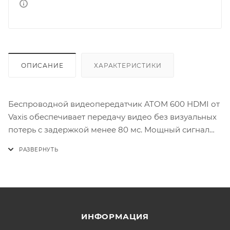
ОПИСАНИЕ
ХАРАКТЕРИСТИКИ
Беспроводной видеопередатчик ATOM 600 HDMI от
Vaxis обеспечивает передачу видео без визуальных
потерь с задержкой менее 80 мс. Мощный сигнал
прямой видимости может передаваться на
расстояние 600 футов при групповой передаче до
четырех мобильных устройств по Wi-Fi для
мониторинга с помощью специального приложения
Vaxis. Передатчик оснащен ярким OLED-дисплеем и
охлаждающим вентилятором, который можно
ИНФОРМАЦИЯ
включать и выключать для предотвращения