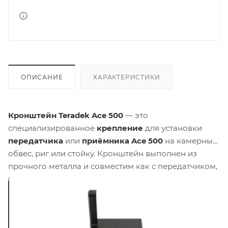
ОПИСАНИЕ
ХАРАКТЕРИСТИКИ
Кронштейн Teradek Ace 500
— это
специализированное
крепление
для установки
передатчика
или
приёмника
Ace 500
на камерный
обвес, риг или стойку. Кронштейн выполнен из
прочного металла и совместим как с передатчиком,
так и с приёмником системы Ace 500. В комплект
поставки входят все необходимые винты и ключ для
монтажа, что позволяет быстро интегрировать
устройство в рабочую конфигурацию без