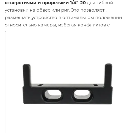
отверстиями и прорезями 1/4"-20
для гибкой
установки на обвес или риг. Это позволяет
размещать устройство в оптимальном положении
относительно камеры, избегая конфликтов с
другими аксессуарами. Для крепления самого
устройства Ace 500 к кронштейну используются два
винта
4-40
, входящие в комплект. Для монтажа
кронштейна на обвес или стойку предусмотрены
два винта
1/4"-20
, также включённые в набор.
Прорези в кронштейне позволяют регулировать
положение устройства вдоль и поперёк, что даёт
возможность точно выровнять передатчик или
приёмник относительно других элементов обвеса.