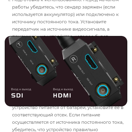
работы убедитесь, что сендер заряжен (если
используется аккумулятор) или подключено к
источнику постоянного тока. Установите
передатчик на источнике видеосигнала, а
приемник – на устройстве, которое будет
принимать сигнал.
Настройка каналов передачи: Перед началом
передачи видеосигнала убедитесь, что
передатчик и приемник настроены на один и тот
же канал передачи Wi-Fi. Это обеспечит
стабильное соединение и качественную
передачу данных.
Подключение к источнику питания: Если
устройство питается от батареи, установите ее в
соответствующий отсек. Если питание
осуществляется от источника постоянного тока,
убедитесь, что устройство правильно