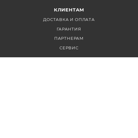
КЛИЕНТАМ
ДОСТАВКА И ОПЛАТА
ГАРАНТИЯ
ПАРТНЕРАМ
СЕРВИС
КОНТАКТЫ
Ежедневно: с 10 до 22
+7 999 853 2828
info@fotofrog.ru
Участник ФЗ 223 и ФЗ 44