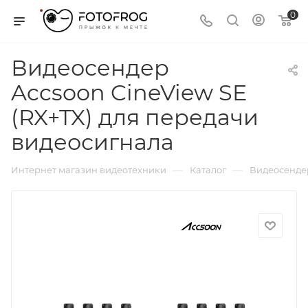
0
Видеосендер
Accsoon CineView SE
(RX+TX) для передачи
видеосигнала
—
—
Интернет магазин видеотехники
Каталог
Видеосенде