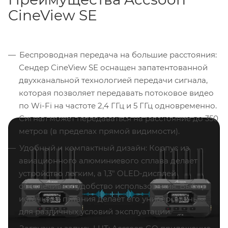
CineView SE
Беспроводная передача на большие расстояния:
Сендер CineView SE оснащен запатентованной
двухканальной технологией передачи сигнала,
которая позволяет передавать потоковое видео
по Wi-Fi на частоте 2,4 ГГц и 5 ГГц одновременно.
Сигнал может передаваться на расстояние до 350
метров (в пределах прямой видимости).
Удобный и компактный дизайн: Корпус из
авиационного алюминиевого сплава делает
устройство легким, а 1,3" OLED-дисплей
обеспечивает удобство использования. Выбор
источника питания делает его универсальным
для различных условий эксплуатации.