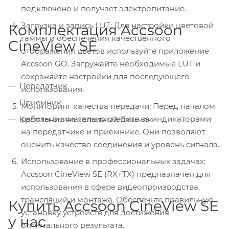
подключено и получает электропитание.
Загрузка и запись LUT: Для настройки цветовой
Комплектация Accsoon
гаммы и обеспечения качественного
CineView SE
отображения цветов используйте приложение
Accsoon GO. Загружайте необходимые LUT и
сохраняйте настройки для последующего
Передатчик
использования.
Приемник
Мониторинг качества передачи: Перед началом
работы внимательно следите за индикаторами
Крепление на холодный башмак
на передатчике и приемнике. Они позволяют
оценить качество соединения и уровень сигнала.
Использование в профессиональных задачах:
Accsoon CineView SE (RX+TX) предназначен для
использования в сфере видеопроизводства,
трансляций и монтажа. Обеспечьте правильную
Купить Accsoon CineView SE
установку устройств для достижения
у нас
оптимального результата.