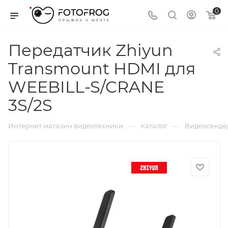
0
Передатчик Zhiyun
Transmount HDMI для
WEEBILL-S/CRANE
3S/2S
—
—
Интернет магазин видеотехники
Каталог
Видеосенде