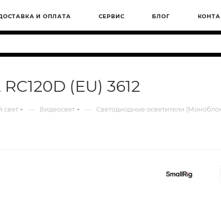
ДОСТАВКА И ОПЛАТА
СЕРВИС
БЛОГ
КОНТА
 RC120D (EU) 3612
—
—
 свет
Видеосвет
Светодиодные осветители (Монобло