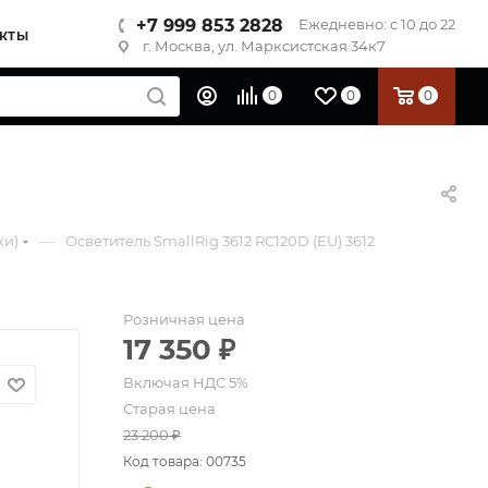
+7 999 853 2828
Ежедневно: с 10 до 22
КТЫ
г. Москва, ул. Марксистская 34к7
0
0
0
—
ки)
Осветитель SmallRig 3612 RC120D (EU) 3612
Розничная цена
17 350
₽
Старая цена
23 200
₽
Код товара: 00735