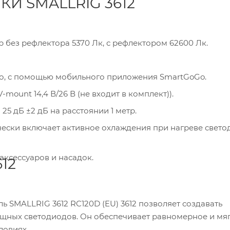
И SMALLRIG 3612
 без рефлектора 5370 Лк, с рефлектором 62600 Лк.
но, с помощью мобильного приложения SmartGoGo.
mount 14,4 В/26 В (не входит в комплект)).
5 дБ ±2 дБ на расстоянии 1 метр.
чески включает активное охлаждения при нагреве свето
ксессуаров и насадок.
12
ALLRIG 3612 RC120D (EU) 3612 позволяет создавать
щных светодиодов. Он обеспечивает равномерное и мя
ловиях.