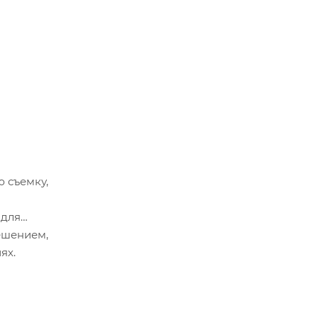
ю съемку,
 для
ешением,
ях.