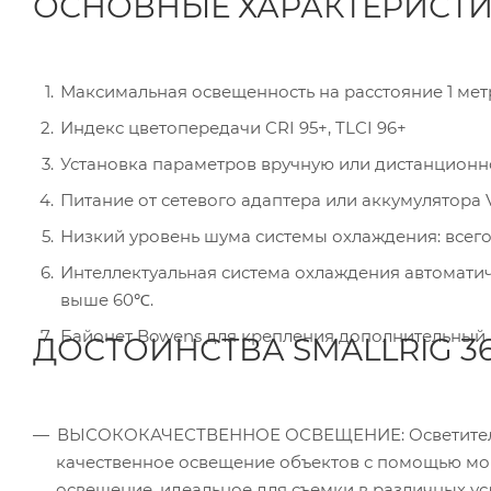
ОСНОВНЫЕ ХАРАКТЕРИСТИК
Максимальная освещенность на расстояние 1 метр
Индекс цветопередачи CRI 95+, TLCI 96+
Установка параметров вручную или дистанцион
Питание от сетевого адаптера или аккумулятора V-
Низкий уровень шума системы охлаждения: всего 2
Интеллектуальная система охлаждения автомати
выше 60℃.
Байонет Bowens для крепления дополнительный а
ДОСТОИНСТВА SMALLRIG 36
ВЫСОКОКАЧЕСТВЕННОЕ ОСВЕЩЕНИЕ: Осветитель SM
качественное освещение объектов с помощью мо
освещение, идеальное для съемки в различных ус