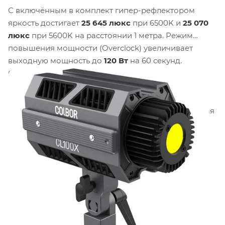
С включённым в комплект гипер-рефлектором
яркость достигает
25 645 люкс
при 6500K и
25 070
люкс
при 5600K на расстоянии 1 метра. Режим
повышения мощности (Overclock) увеличивает
выходную мощность до
120 Вт
на 60 секунд.
Осветитель совместим с модификаторами,
оснащёнными байонетом
Bowens
. Встроены
10
режимов световых эффектов
(46 сценариев):
огонь, CCT Chase, пульсация, TV, взрыв, неисправная
лампа, сварка, стробоскоп, молния и SOS. Уровень
шума системы охлаждения в тихом режиме
составляет
менее 20 дБ
.