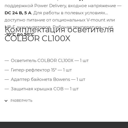
поддержкой Power Delivery, входное напряжение —
DC 24 В, 5 А
. Для работы в полевых условиях
доступно питание от опциональных V‑mount или
NP‑F аккумуляторов. Рабочая температура — от
Комплектация осветителя
-10°C до 50°C
.
COLBOR CL100X
Осветитель COLBOR CL100X — 1 шт
Гипер-рефлектор 15° — 1 шт
Адаптер байонета Bowens — 1 шт
Защитная крышка COB — 1 шт
Блок питания Type-C с кабелем — 1 шт
Сумка для переноски — 1 шт