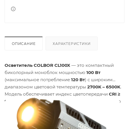
ОПИСАНИЕ
ХАРАКТЕРИСТИКИ
Осветитель COLBOR CL100X
— это компактный
биколорный моноблок мощностью
100 Вт
(максимальное потребление
120 Вт
) с широким
диапазоном цветовой температуры
2700K – 6500K
.
Модель обеспечивает индекс цветопередачи
CRI ≥
97
и
TLCI ≥ 98
. Корпус изготовлен из авиационного
алюминия и ABS-пластика, вес осветителя
составляет
800 г
. Угол рассеивания без насадок —
120°
, с гипер-рефлектором —
15°
.