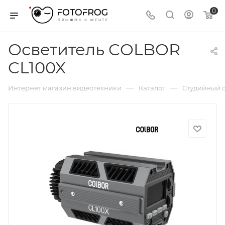
0
Осветитель COLBOR
CL100X
—
—
Интернет магазин видеотехники
Каталог
Студийный с