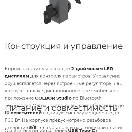
Конструкция и управление
Корпус осветителя оснащён
2-дюймовым LED-
дисплеем
для контроля параметров. Управление
осуществляется через встроенные регуляторы на
корпусе, а также дистанционно через мобильное
приложение
COLBOR Studio
по Bluetooth.
Технология Matrix Control позволяет объединять до
Питание и совместимость
10 осветителей
в единую систему мощностью до
1100 Вт. На корпусе предусмотрено резьбовое
отверстие
5/8"
для установки на стойку или штатив.
Осветитель питается через
USB Type-C
с