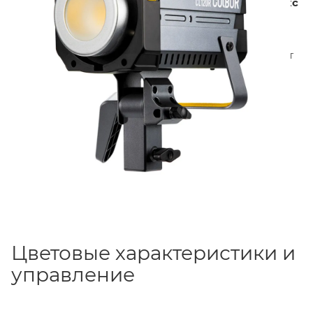
световой поток с рефлектором достигает
5120 люкс
на расстоянии 1 метра. Корпус изготовлен из
авиационного алюминия и ABS-пластика, вес
осветителя —
1.6 кг
. Байонет
Bowens
обеспечивает
совместимость с широким спектром световых
модификаторов.
Цветовые характеристики и
управление