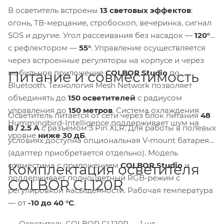
В осветитель встроены
13 световых эффектов
:
огонь, ТВ-мерцание, стробоскоп, вечеринка, сигнал
SOS и другие. Угол рассеивания без насадок —
120°
,
с рефлектором —
55°
. Управление осуществляется
через встроенные регуляторы на корпусе и через
мобильное приложение
COLBOR Studio
по
Питание и совместимость
Bluetooth. Технология Mesh Network позволяет
объединять до
150 осветителей
с радиусом
управления до
150 метров
. Система охлаждения
Осветитель питается от сети через блок питания
48
Hummingbird-Intelligence поддерживает шум на
В / 2.5 А
с разъёмом 3 Pin XLR. Для работы в полевых
уровне
ниже 30 дБ
.
условиях доступна опциональная V‑mount батарея
(адаптер приобретается отдельно). Модель
совместима с приложением
COLBOR Studio
и
Комплектация осветителя
поддерживает полноцветный RGB-режим с
COLBOR CL120R
регулировкой насыщенности. Рабочая температура
— от
-10 до 40 °C
.
Осветитель COLBOR CL120R — 1 шт