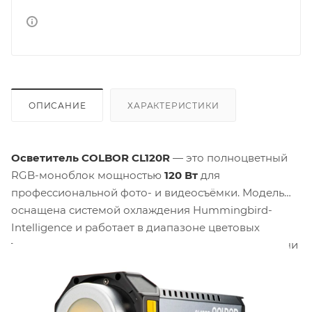
ОПИСАНИЕ
ХАРАКТЕРИСТИКИ
Осветитель COLBOR CL120R
— это полноцветный
RGB-моноблок мощностью
120 Вт
для
профессиональной фото- и видеосъёмки. Модель
оснащена системой охлаждения Hummingbird-
Intelligence и работает в диапазоне цветовых
температур
2700K – 6500K
. Индексы цветопередачи
CRI ≥ 97
и
TLCI ≥ 98
гарантируют точную и
естественную передачу всех оттенков.
Максимальная потребляемая мощность —
136 Вт
,