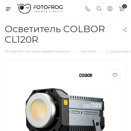
0
Осветитель COLBOR
CL120R
—
—
Интернет магазин видеотехники
Каталог
Студийный с