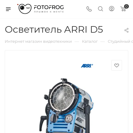
0
Осветитель ARRI D5
—
—
Интернет магазин видеотехники
Каталог
Студийный с