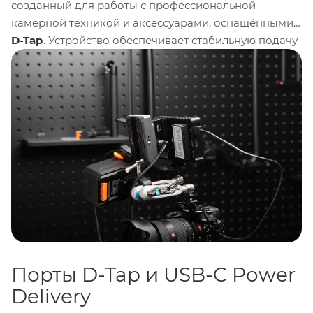
созданный для работы с профессиональной
камерной техникой и аксессуарами, оснащёнными
D-Tap
. Устройство обеспечивает стабильную подачу
энергии сразу на несколько компонентов от
камеры до
USB-C
-совместимых гаджетов.
Благодаря продуманной конструкции и
ограничению общей мощности, оно защищает
подключённое оборудование от перегрузок, а
правильные разъёмы упрощают сборку даже в
полевых условиях.
Порты D-Tap и USB-C Power
Delivery