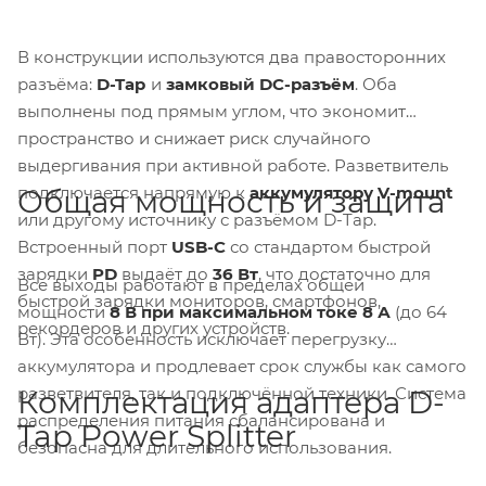
В конструкции используются два правосторонних
разъёма:
D-Tap
и
замковый DC-разъём
. Оба
выполнены под прямым углом, что экономит
пространство и снижает риск случайного
выдергивания при активной работе. Разветвитель
подключается напрямую к
аккумулятору V-mount
Общая мощность и защита
или другому источнику с разъёмом D-Tap.
Встроенный порт
USB-C
со стандартом быстрой
зарядки
PD
выдаёт до
36 Вт
, что достаточно для
Все выходы работают в пределах общей
быстрой зарядки мониторов, смартфонов,
мощности
8 В при максимальном токе 8 А
(до 64
рекордеров и других устройств.
Вт). Эта особенность исключает перегрузку
аккумулятора и продлевает срок службы как самого
разветвителя, так и подключённой техники. Система
Комплектация адаптера D-
распределения питания сбалансирована и
Tap Power Splitter
безопасна для длительного использования.