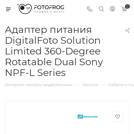
0
Адаптер питания
DigitalFoto Solution
Limited 360-Degree
Rotatable Dual Sony
NPF-L Series
—
—
Интернет магазин видеотехники
Каталог
Кабели и п