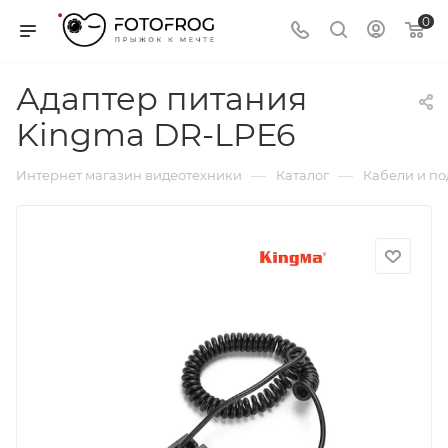
0
Адаптер питания
Kingma DR-LPE6
—
—
Интернет магазин видеотехники
Каталог
Кабели и п