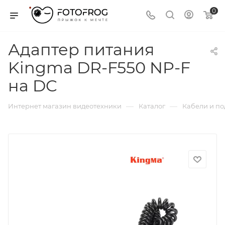
0
Адаптер питания
Kingma DR-F550 NP-F
на DC
—
—
Интернет магазин видеотехники
Каталог
Кабели и п