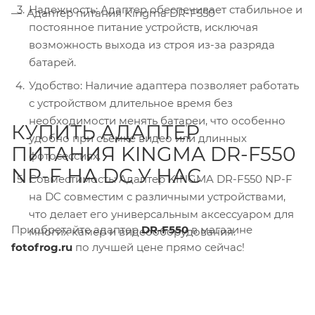
Надежность: Адаптер обеспечивает стабильное и
Адаптер питания Kingma DR-F550
постоянное питание устройств, исключая
возможность выхода из строя из-за разряда
батарей.
Удобство: Наличие адаптера позволяет работать
с устройством длительное время без
необходимости менять батареи, что особенно
КУПИТЬ АДАПТЕР
удобно при съемке видео или длинных
ПИТАНИЯ KINGMA DR-F550
фотосессиях.
NP-F НА DC У НАС
Совместимость: Адаптер KINGMA DR-F550 NP-F
на DC совместим с различными устройствами,
что делает его универсальным аксессуаром для
Приобретайте адаптер
DR-F550
в магазине
многих камер и видеооборудования.
fotofrog.ru
по лучшей цене прямо сейчас!