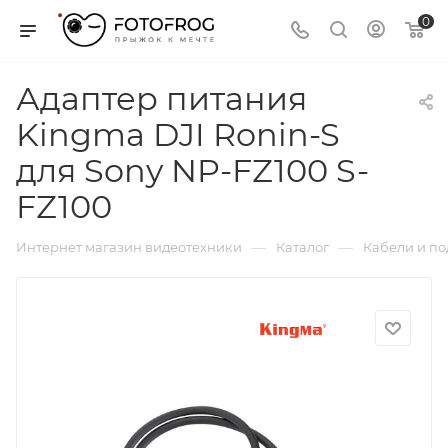
0
Адаптер питания
Kingma DJI Ronin-S
для Sony NP-FZ100 S-
FZ100
—
—
Интернет магазин видеотехники
Каталог
Кабели и п