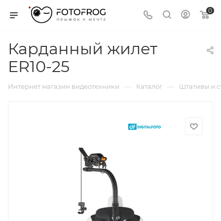
0
Карданный жилет
ER10-25
—
—
Интернет магазин видеотехники
Каталог
Штативы и 