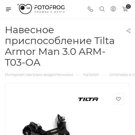
0
Навесное
приспособление Tilta
Armor Man 3.0 ARM-
T03-OA
—
—
Интернет магазин видеотехники
Каталог
Штативы и 