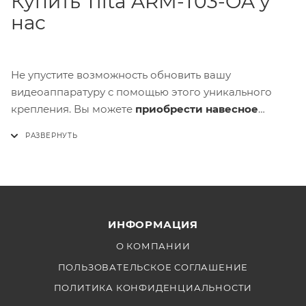
Купить Tilta ARM-T03-OA у
нас
Не упустите возможность обновить вашу
видеоаппаратуру с помощью этого уникального
крепления. Вы можете
приобрести навесное
приспособление Tilta ARM-T03-OA
прямо сейчас в
нашем интернет-магазине FotoFrog. Мы
гарантируем высокое качество и доступные цены.
Сделайте вашу работу более эффективной и
комфортной с этим инновационным аксессуаром!
ИНФОРМАЦИЯ
О КОМПАНИИ
ПОЛЬЗОВАТЕЛЬСКОЕ СОГЛАШЕНИЕ
ПОЛИТИКА КОНФИДЕНЦИАЛЬНОСТИ