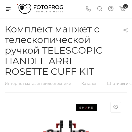
0
Комплект манжет с
телескопической
ручкой TELESCOPIC
HANDLE ARRI
ROSETTE CUFF KIT
—
—
Интернет магазин видеотехники
Каталог
Штативы и 