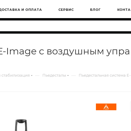
ДОСТАВКА И ОПЛАТА
СЕРВИС
БЛОГ
КОНТА
E-Image с воздушным упр
—
—
 стабилизация
Пьедесталы
Пьедестальная система E