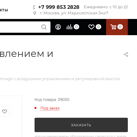
+7 999 853 2828
Ежедневно: с 10 до 22
КТЫ
г. Москва, ул. Марксистская 34к7
0
0
0
авлением и
-Image с воздушным управлением и регулировкой высота
Код товара: 09050
Под заказ
ЗАКАЗАТЬ
Наши менеджеры обязательно свяжутся с вами