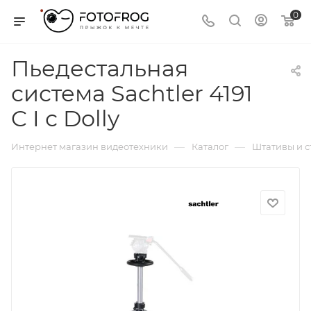
0
Пьедестальная
система Sachtler 4191
C I с Dolly
—
—
Интернет магазин видеотехники
Каталог
Штативы и 