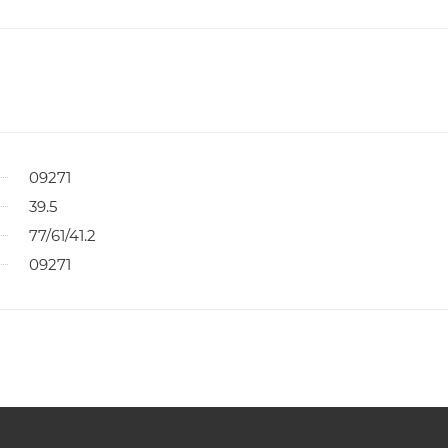
09271
39.5
77/61/41.2
09271