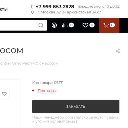
+7 999 853 2828
Ежедневно: с 10 до 22
КТЫ
г. Москва, ул. Марксистская 34к7
0
0
0
сосом
htler Vario Ped 1-70 с насосом
Код товара: 09271
Под заказ
ЗАКАЗАТЬ
Наши менеджеры обязательно свяжутся с вами
и уточнят условия заказа