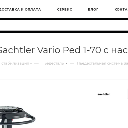
ДОСТАВКА И ОПЛАТА
СЕРВИС
БЛОГ
КОНТА
chtler Vario Ped 1-70 с на
—
—
 стабилизация
Пьедесталы
Пьедестальная система Sac