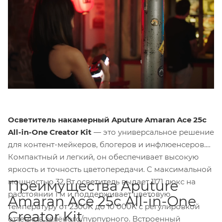
Осветитель накамерный Aputure Amaran Ace 25c
All-in-One Creator Kit
— это универсальное решение
для контент-мейкеров, блогеров и инфлюенсеров.
Компактный и легкий, он обеспечивает высокую
яркость и точность цветопередачи. С максимальной
мощностью 32 Вт осветитель выдает 1171 люкс на
Преимущества Aputure
расстоянии 1 м и поддерживает цветовую
Amaran Ace 25c All-in-One
температуру от 2300K до 10 000K с регулировкой
Creator Kit
оттенков зелёного/пурпурного. Встроенный