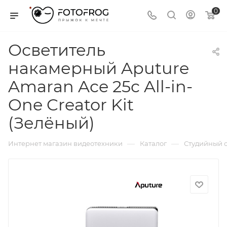
0
Осветитель
накамерный Aputure
Amaran Ace 25c All-in-
One Creator Kit
(Зелёный)
—
—
Интернет магазин видеотехники
Каталог
Студийный с