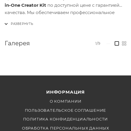
in-One Creator Kit
по доступной цене с гарантией
качества. Мы обеспечиваем профессиональное
обслуживание. Закажите сейчас, чтобы улучшить
ваши съемки с помощью современного и
функционального освещения!
Галерея
1/9
—
ИНФОРМАЦИЯ
О КОМПАНИИ
ПОЛЬЗОВАТЕЛЬСКОЕ СОГЛАШЕНИЕ
ПОЛИТИКА КОНФИДЕНЦИАЛЬНОСТИ
ОБРАБОТКА ПЕРСОНАЛЬНЫХ ДАННЫХ