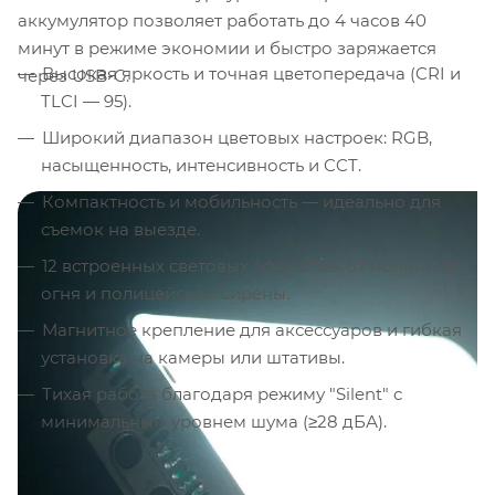
аккумулятор позволяет работать до 4 часов 40
минут в режиме экономии и быстро заряжается
Высокая яркость и точная цветопередача (CRI и
через USB-C.
TLCI — 95).
Широкий диапазон цветовых настроек: RGB,
насыщенность, интенсивность и CCT.
Компактность и мобильность — идеально для
съемок на выезде.
12 встроенных световых эффектов: от молнии до
огня и полицейской сирены.
Магнитное крепление для аксессуаров и гибкая
установка на камеры или штативы.
Тихая работа благодаря режиму "Silent" с
минимальным уровнем шума (≥28 дБА).