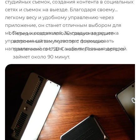
студийных съемок, создания контента в социальных
сетях и съемок на выезде. Благодаря своему
легкому весу и удобному управлению через
приложение, он станет отличным выбором для
мобильных создателей. 30-градусная решетка
Перед началом использования зарядите
управления светом позволяет формировать
встроенный аккумулятор с помощью
направленный свет для акцентирования деталей.
прилагаемого USB-C кабеля. Полная зарядка
займет около 90 минут.
Закрепите осветитель на камере или штативе,
используя адаптер Lock to Cold Shoe или резьбу
1/4"-20 на основании прибора.
Для получения мягкого света установите
диффузор Dome Diffuser, прикрепив его к
магнитному креплению на передней панели
осветителя.
Если требуется направленный свет, прикрепите
30-градусную сетку управления светом для