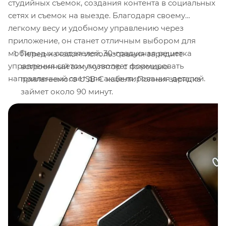
студийных съемок, создания контента в социальных
сетях и съемок на выезде. Благодаря своему
легкому весу и удобному управлению через
приложение, он станет отличным выбором для
мобильных создателей. 30-градусная решетка
Перед началом использования зарядите
управления светом позволяет формировать
встроенный аккумулятор с помощью
направленный свет для акцентирования деталей.
прилагаемого USB-C кабеля. Полная зарядка
займет около 90 минут.
Закрепите осветитель на камере или штативе,
используя адаптер Lock to Cold Shoe или резьбу
1/4"-20 на основании прибора.
Для получения мягкого света установите
диффузор Dome Diffuser, прикрепив его к
магнитному креплению на передней панели
осветителя.
Если требуется направленный свет, прикрепите
30-градусную сетку управления светом для