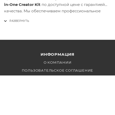
in-One Creator Kit
по доступной цене с гарантией
качества. Мы обеспечиваем профессиональное
обслуживание. Закажите сейчас, чтобы улучшить
ваши съемки с помощью современного и
функционального освещения!
ИНФОРМАЦИЯ
О КОМПАНИИ
ПОЛЬЗОВАТЕЛЬСКОЕ СОГЛАШЕНИЕ
ПОЛИТИКА КОНФИДЕНЦИАЛЬНОСТИ
ОБРАБОТКА ПЕРСОНАЛЬНЫХ ДАННЫХ
КЛИЕНТАМ
ДОСТАВКА И ОПЛАТА