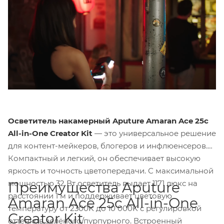
Осветитель накамерный Aputure Amaran Ace 25c
All-in-One Creator Kit
— это универсальное решение
для контент-мейкеров, блогеров и инфлюенсеров.
Компактный и легкий, он обеспечивает высокую
яркость и точность цветопередачи. С максимальной
мощностью 32 Вт осветитель выдает 1171 люкс на
Преимущества Aputure
расстоянии 1 м и поддерживает цветовую
Amaran Ace 25c All-in-One
температуру от 2300K до 10 000K с регулировкой
Creator Kit
оттенков зелёного/пурпурного. Встроенный