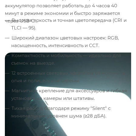
аккумулятор позволяет работать до 4 часов 40
минут в режиме экономии и быстро заряжается
Высокая яркость и точная цветопередача (CRI и
через USB-C.
TLCI — 95).
Широкий диапазон цветовых настроек: RGB,
насыщенность, интенсивность и CCT.
Компактность и мобильность — идеально для
съемок на выезде.
12 встроенных световых эффектов: от молнии до
огня и полицейской сирены.
Магнитное крепление для аксессуаров и гибкая
установка на камеры или штативы.
Тихая работа благодаря режиму "Silent" с
минимальным уровнем шума (≥28 дБА).