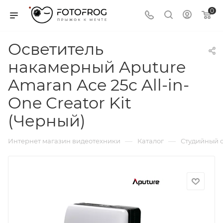
0
Осветитель
накамерный Aputure
Amaran Ace 25c All-in-
One Creator Kit
(Черный)
—
—
Интернет магазин видеотехники
Каталог
Студийный с