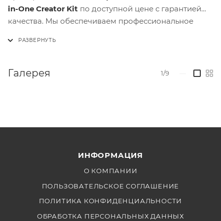
in-One Creator Kit
по доступной цене с гарантией
качества. Мы обеспечиваем профессиональное
обслуживание. Закажите сейчас, чтобы улучшить
ваши съемки с помощью современного и
функционального освещения!
Галерея
1/9
—
ИНФОРМАЦИЯ
О КОМПАНИИ
ПОЛЬЗОВАТЕЛЬСКОЕ СОГЛАШЕНИЕ
ПОЛИТИКА КОНФИДЕНЦИАЛЬНОСТИ
ОБРАБОТКА ПЕРСОНАЛЬНЫХ ДАННЫХ