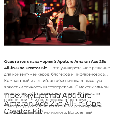
Осветитель накамерный Aputure Amaran Ace 25c
All-in-One Creator Kit
— это универсальное решение
для контент-мейкеров, блогеров и инфлюенсеров.
Компактный и легкий, он обеспечивает высокую
яркость и точность цветопередачи. С максимальной
мощностью 32 Вт осветитель выдает 1171 люкс на
Преимущества Aputure
расстоянии 1 м и поддерживает цветовую
Amaran Ace 25c All-in-One
температуру от 2300K до 10 000K с регулировкой
Creator Kit
оттенков зелёного/пурпурного. Встроенный