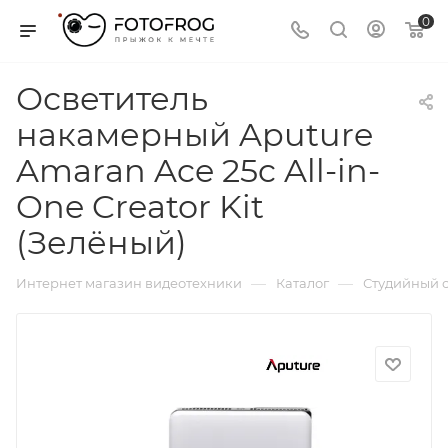
0
Осветитель
накамерный Aputure
Amaran Ace 25c All-in-
One Creator Kit
(Зелёный)
—
—
Интернет магазин видеотехники
Каталог
Студийный с