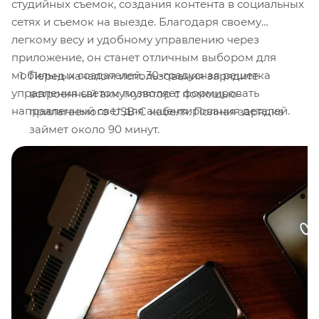
студийных съемок, создания контента в социальных
сетях и съемок на выезде. Благодаря своему
легкому весу и удобному управлению через
приложение, он станет отличным выбором для
мобильных создателей. 30-градусная решетка
Перед началом использования зарядите
управления светом позволяет формировать
встроенный аккумулятор с помощью
направленный свет для акцентирования деталей.
прилагаемого USB-C кабеля. Полная зарядка
займет около 90 минут.
Закрепите осветитель на камере или штативе,
используя адаптер Lock to Cold Shoe или резьбу
1/4"-20 на основании прибора.
Для получения мягкого света установите
диффузор Dome Diffuser, прикрепив его к
магнитному креплению на передней панели
осветителя.
Если требуется направленный свет, прикрепите
30-градусную сетку управления светом для