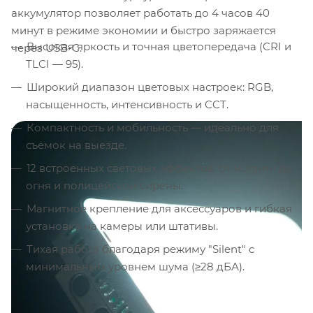
аккумулятор позволяет работать до 4 часов 40
минут в режиме экономии и быстро заряжается
Высокая яркость и точная цветопередача (CRI и
через USB-C.
TLCI — 95).
Широкий диапазон цветовых настроек: RGB,
насыщенность, интенсивность и CCT.
Компактность и мобильность — идеально для
съемок на выезде.
12 встроенных световых эффектов: от молнии до
огня и полицейской сирены.
Магнитное крепление для аксессуаров и гибкая
установка на камеры или штативы.
Тихая работа благодаря режиму "Silent" с
минимальным уровнем шума (≥28 дБА).