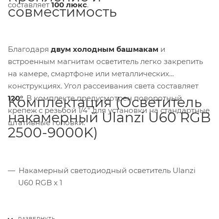
составляет
100 люкс
.
совместимость
Благодаря
двум холодным башмакам
и
встроенным магнитам осветитель легко закрепить
на камере, смартфоне или металлических
конструкциях. Угол рассеивания света составляет
120°
. В комплекте предусмотрен поворотный
Комплектация (Осветитель
крепеж с резьбой 1/4" для установки на стандартные
накамерный Ulanzi U60 RGB
штативные головки.
2500-9000K)
Накамерный светодиодный осветитель Ulanzi
U60 RGB х 1