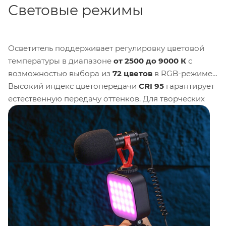
Световые режимы
Осветитель поддерживает регулировку цветовой
температуры в диапазоне
от 2500 до 9000 К
с
возможностью выбора из
72 цветов
в RGB-режиме.
Высокий индекс цветопередачи
CRI 95
гарантирует
естественную передачу оттенков. Для творческих
задач предусмотрено
18 световых эффектов
,
имитирующих различные сценарии освещения.