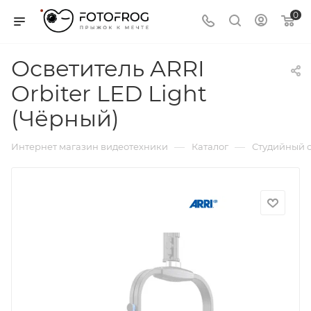
0
Осветитель ARRI
Orbiter LED Light
(Чёрный)
—
—
Интернет магазин видеотехники
Каталог
Студийный с